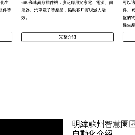
動化生
可以
680高速異形插件機，廣泛應用於家電、電源、伺
組件等
件、
服器、汽車電子等產業，協助客戶實現減人增
盤的
效。...
性生產
完整介紹
明緯蘇州智慧園
自動化介紹