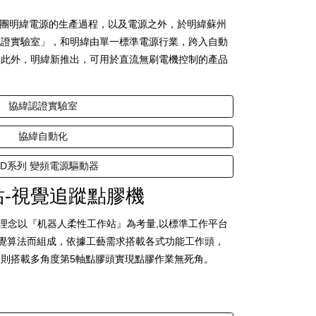
團明緯電源的生產過程，以及電源之外，於明緯蘇州
認證實驗室」，和明緯由單一標準電源行業，跨入自動
。此外，明緯新推出，可用於直流無刷電機控制的產品
協緯認證實驗室
協緯自動化
FD系列 變頻電源驅動器
-視覺追蹤點膠機
念以『机器人柔性工作站』為考量,以標準工作平台
合視覺算法而組成，依據工藝需求搭載各式功能工作頭，
則搭載多角度第5軸點膠頭實現點膠作業無死角。