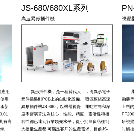
JS-680/680XL系列
PN
高速異形插件機
視覺
程應用
柔性
異形插件機，是一種替代人工，將異形電子
活使用
動盤
元件插裝到PCB上的自動化設備。 聯源模組高速
電產新
上料的
異形插件機JS-680，以機器視覺、運動控制和深
.01
FF2
度學習演算法為核心，性能、精度、靈活性和相
具有高
研視覺
容性都已達到行業領先水平，從小批量多品種到
鎖螺
吋觸控
大批量生產都 可滿足客戶的生產需求。目前JS-