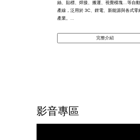
絲、貼標、焊接、搬運、視覺模塊…等自
產線，泛用於 3C、鋰電、新能源與各式零
產業。...
完整介紹
影音專區