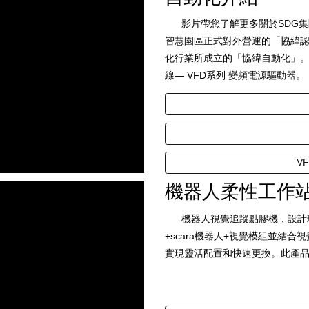
影片帶您了解更多關於SDG集
智慧園區正式對外營運的「協緯
化行業所成立的「協緯自動化」
線— VFD系列 變頻電源驅動器。
V
機器人柔性工作站
機器人視覺追蹤點膠機，設計理
+scara機器人+視覺模組並結
實現靈活配置和快速更換。此產品