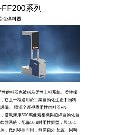
-FF200系列
柔性供料器
供料器也被稱為柔性上料系統、柔性振
等，它是一種適用於工業自動化生產中物料
設備。 聯源全新視覺柔性供料器PN-
00，搭載海康500萬像素相機與協緯自動化自
軟體系統，配備10.9吋柔性振盤，與10.1
屏，做到即插即用，無需額外 配置；同時